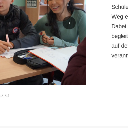
Schüle
Weg e
Dabei 
beglei
auf d
veran