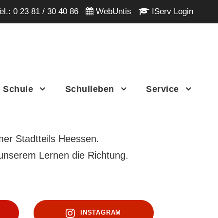
el.:
0 23 81 / 30 40 86
WebUntis
IServ Login
 Schule
Schulleben
Service
er Stadtteils Heessen.
nserem Lernen die Richtung.
INSTAGRAM